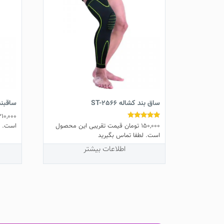
ساق بند کشاله ST-2566
ساقبند رو 
210,000
150,000
تومان
قیمت تقریبی این محصول
نمره
است. ل
5.00
است. لطفا تماس بگیرید
از 5
اطلاعات بیشتر