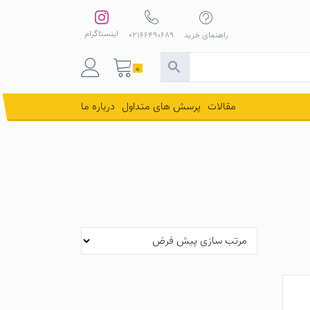
اینستاگرام
راهنمای خرید
02166490689
0
مقالات
پرسش های متداول
درباره ما