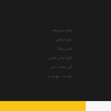
انواع مایو زنانه
مایو اسلامی
لباس یوگا
انواع لباس لاغری
گن ساعت شنی
زانو بند ، مچ بند و …