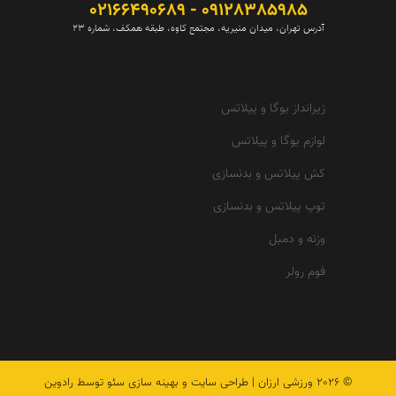
09128385985 - 02166490689
آدرس تهران، میدان منیریه، مجتمع کاوه، طبقه همکف، شماره 23
زیرانداز یوگا و پیلاتس
لوازم یوگا و پیلاتس
کش پیلاتس و بدنسازی
توپ پیلاتس و بدنسازی
وزنه و دمبل
فوم رولر
© 2026
ورزشی ارزان
|
طراحی سایت و بهینه سازی سئو توسط رادوین