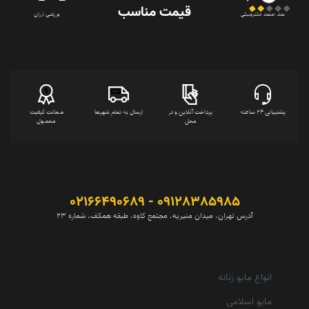
قیمت‌ مناسب
ورزشی ارزان
نماد اعتماد الکترونیکی
پشتیبانی 24 ساعته
پرداخت آنلاین و در
ارسال به تمام شهرها
ضمانت کیفیت
محل
محصول
09128385985 - 02166490689
آدرس تهران، میدان منیریه، مجتمع کاوه، طبقه همکف، شماره 23
انواع مایو زنانه
مایو اسلامی