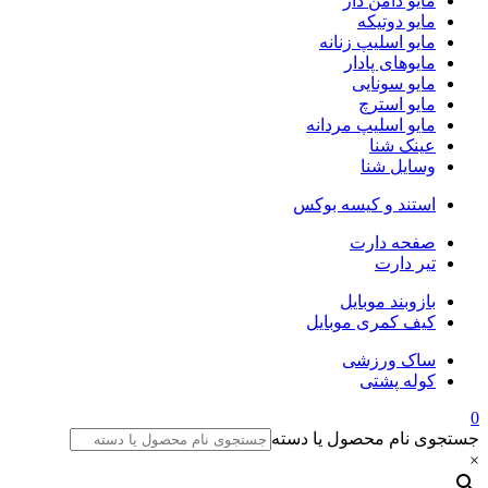
مایو دامن دار
مایو دوتیکه
مایو اسلیپ زنانه
مایو‌های پادار
مایو سونایی
مایو استرچ
مایو اسلیپ مردانه
عینک شنا
وسایل شنا
استند و کیسه بوکس
صفحه دارت
تیر دارت
بازوبند موبایل
کیف کمری موبایل
ساک ورزشی
کوله پشتی
0
جستجوی نام محصول یا دسته
×