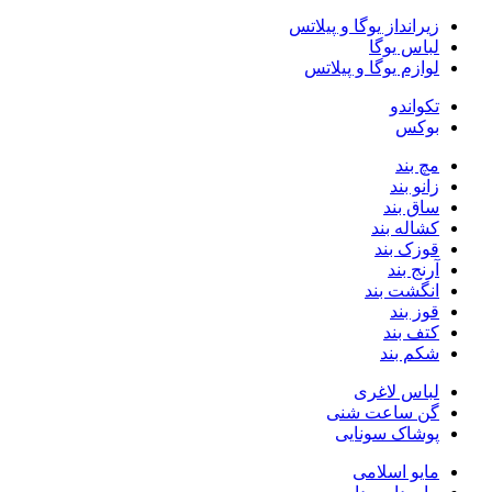
زیرانداز یوگا و پیلاتس
لباس یوگا
لوازم یوگا و پیلاتس
تکواندو
بوکس
مچ بند
زانو بند
ساق بند
کشاله بند
قوزک بند
آرنج بند
انگشت بند
قوز بند
کتف بند
شکم‌ بند
لباس لاغری
گن ساعت شنی
پوشاک سونایی
مایو اسلامی