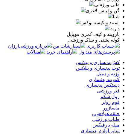
طبی ورزشی
گن و لباس لاغری
شنا
استند و کیسه بوکس
دارت
بازوبند و کیف کمری موبایل
کوله پشتی و ساک ورزشی
حساب کاربری
سفارشات من
درباره ورزشی‌ارزان
پرسش‌های متداول
راهنمای خرید
مقالات
کش بدنسازی و پیلاتس
توپ بدنسازی و پیلاتس
وزنه و دمبل
کمربند بدنسازی
دستکش بدنسازی
فنر ورزشی
رول شکم
فوم رولر
ماساژور
حلقه هولاهوپ
طناب ورزشی
میله بارفیکس
سایر لوازم بدنسازی