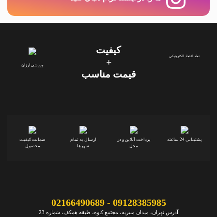
کیفیت
نماد اعتماد الکترونیکی
+
ورزشی ارزان
قیمت‌ مناسب
پشتیبانی 24 ساعته
پرداخت آنلاین و در
ارسال به تمام
ضمانت کیفیت
محل
شهرها
محصول
09128385985 - 02166490689
آدرس تهران، میدان منیریه، مجتمع کاوه، طبقه همکف، شماره 23