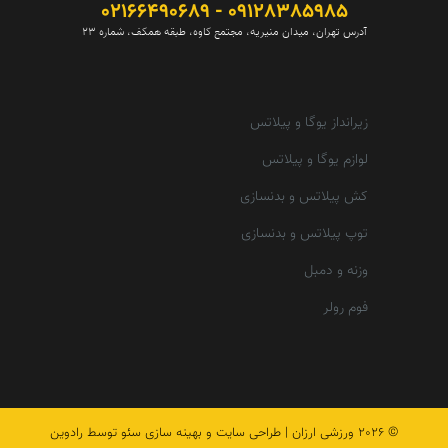
09128385985 - 02166490689
آدرس تهران، میدان منیریه، مجتمع کاوه، طبقه همکف، شماره 23
زیرانداز یوگا و پیلاتس
لوازم یوگا و پیلاتس
کش پیلاتس و بدنسازی
توپ پیلاتس و بدنسازی
وزنه و دمبل
فوم رولر
© 2026
ورزشی ارزان
|
طراحی سایت و بهینه سازی سئو توسط رادوین