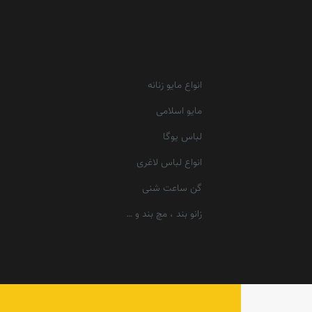
انواع مایو زنانه
مایو اسلامی
لباس یوگا
انواع لباس لاغری
گن ساعت شنی
زانو بند ، مچ بند و …