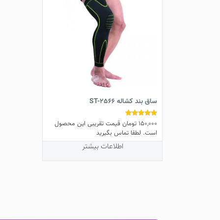
ساق بند کشاله ST-2566
150,000
تومان
قیمت تقریبی این محصول
نمره
5.00
است. لطفا تماس بگیرید
از 5
اطلاعات بیشتر