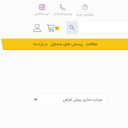
اینستاگرام
راهنمای خرید
02166490689
0
مقالات
پرسش های متداول
درباره ما