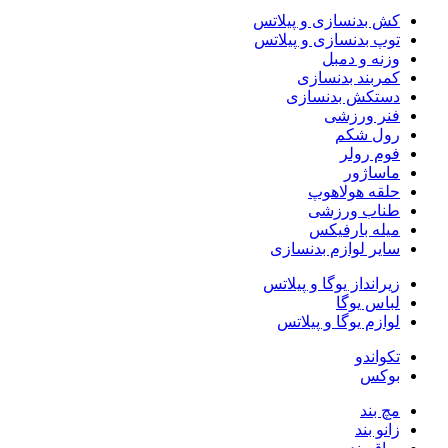
کش بدنسازی و پیلاتس
توپ بدنسازی و پیلاتس
وزنه و دمبل
کمربند بدنسازی
دستکش بدنسازی
فنر ورزشی
رول شکم
فوم رولر
ماساژور
حلقه هولاهوپ
طناب ورزشی
میله بارفیکس
سایر لوازم بدنسازی
زیرانداز یوگا و پیلاتس
لباس یوگا
لوازم یوگا و پیلاتس
تکواندو
بوکس
مچ بند
زانو بند