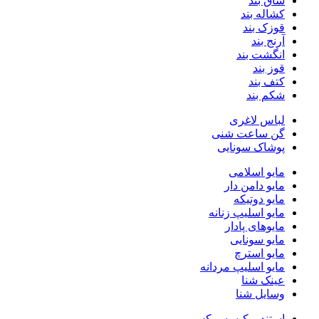
ساق بند
کشاله بند
قوزک بند
آرنج بند
انگشت بند
قوز بند
کتف بند
شکم‌ بند
لباس لاغری
گن ساعت شنی
پوشاک سونایی
مایو اسلامی
مایو دامن دار
مایو دوتیکه
مایو اسلیپ زنانه
مایو‌های پادار
مایو سونایی
مایو استرچ
مایو اسلیپ مردانه
عینک شنا
وسایل شنا
استند و کیسه بوکس