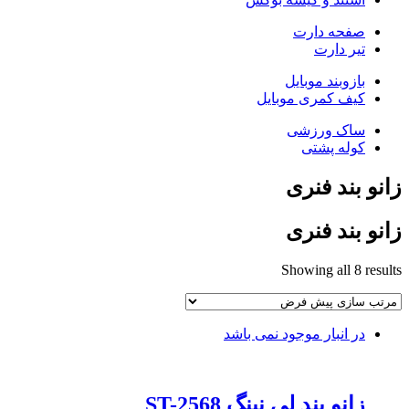
صفحه دارت
تیر دارت
بازوبند موبایل
کیف کمری موبایل
ساک ورزشی
کوله پشتی
زانو بند فنری
زانو بند فنری
Showing all 8 results
در انبار موجود نمی باشد
زانو بند لی نینگ ST-2568