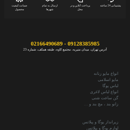
پشتیبانی 24 ساعته
پرداخت آنلاین و در
ارسال به تمام
ضمانت کیفیت
محل
شهرها
محصول
09128385985 - 02166490689
آدرس تهران، میدان منیریه، مجتمع کاوه، طبقه همکف، شماره 23
انواع مایو زنانه
مایو اسلامی
لباس یوگا
انواع لباس لاغری
گن ساعت شنی
زانو بند ، مچ بند و …
زیرانداز یوگا و پیلاتس
لوازم یوگا و پیلاتس