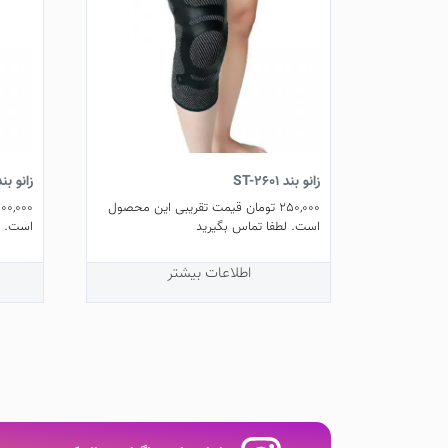
زانو بند ST-2601
زانو بند 2592
250,000
تومان
قیمت تقریبی این محصول
00,000
است. لطفا تماس بگیرید
است. ل
اطلاعات بیشتر