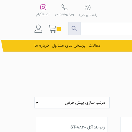
اینستاگرام
راهنمای خرید
02166490689
0
مقالات
پرسش های متداول
درباره ما
زانو بند آتل ST-8820