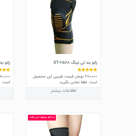
زانو بند لی نینگ ST-2568
زانو بند 
280,000
تومان
قیمت تقریبی این محصول
180,000
نمره
نمره
4.82
5.00
است. لطفا تماس بگیرید
است. ل
از 5
از 5
اطلاعات بیشتر
در انبار موجود نمی باشد