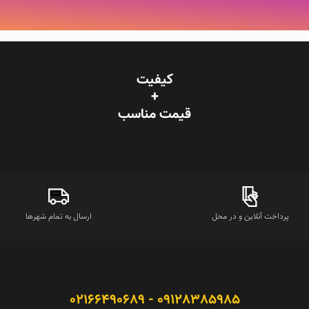
کیفیت
+
قیمت‌ مناسب
پرداخت آنلاین و در محل
ارسال به تمام شهرها
09128385985 - 02166490689