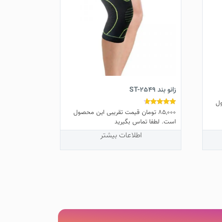
زانو بند ST-2549
ل
85,000
تومان
قیمت تقریبی این محصول
نمره
4.50
است. لطفا تماس بگیرید
از 5
اطلاعات بیشتر