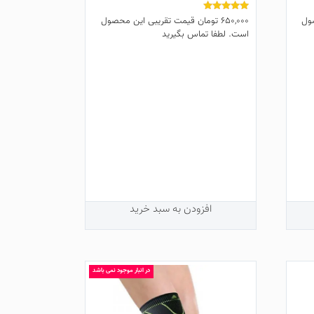
ول
650,000
تومان
قیمت تقریبی این محصول
نمره
5.00
است. لطفا تماس بگیرید
از 5
افزودن به سبد خرید
در انبار موجود نمی باشد