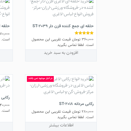
حلقه ای جمع کننده قزن دار ST-2039
حلقه ای 
70,000
360,000
تومان
قیمت تقریبی این محصول
نمره
است. ل
5.00
است. لطفا تماس بگیرید
از 5
افزودن به سبد خرید
در انبار موجود نمی باشد
رکابی زی
رکابی مردانه ST-2018
40,000
است. ل
280,000
تومان
قیمت تقریبی این محصول
است. لطفا تماس بگیرید
اطلاعات بیشتر