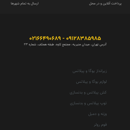
پرداخت آنلاین و در محل
ارسال به تمام شهرها
09128385985 - 02166490689
آدرس تهران، میدان منیریه، مجتمع کاوه، طبقه همکف، شماره 23
زیرانداز یوگا و پیلاتس
لوازم یوگا و پیلاتس
کش پیلاتس و بدنسازی
توپ پیلاتس و بدنسازی
وزنه و دمبل
فوم رولر