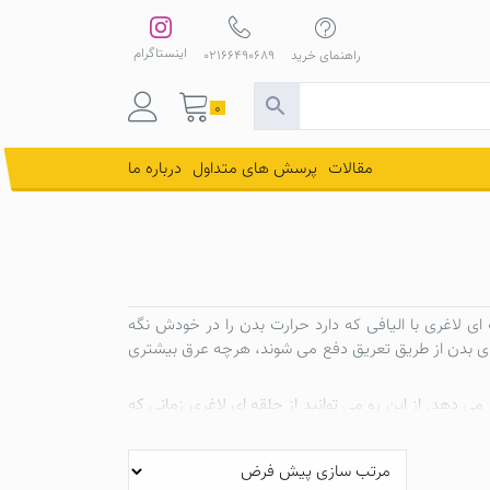
اینستاگرام
راهنمای خرید
02166490689
0
مقالات
پرسش های متداول
درباره ما
ای لاغری
با الیافی که دارد حرارت بدن را در خودش نگه
ی های بدن از طریق تعریق دفع می شوند، هرچه عرق بیشتری
ی دهد. از این رو می توانید از
حلقه ای لاغری
زمانی که
ای بدن در ناحیه شکم، پهلو و زیر بغل افزایش یافته و
ش وزن شما می شود.