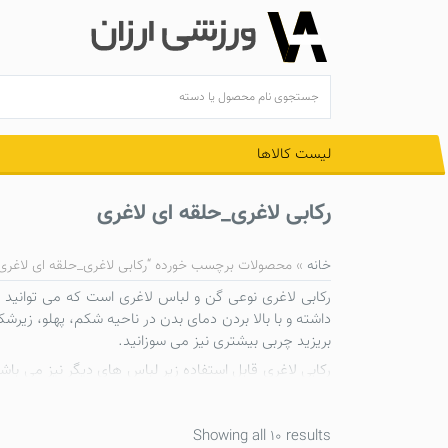
Ski
t
conten
لیست کالاها
رکابی لاغری_حلقه ای لاغری
خانه
»
محصولات برچسب خورده “رکابی لاغری_حلقه ای لاغری
رکابی لاغری
نوعی
گن و لباس لاغری
است که می توانید هن
داشته و با بالا بردن دمای بدن در ناحیه شکم، پهلو، زیر
بریزید چربی بیشتری نیز می سوزانید.
رکابی لاغری
قابل استفاده زیر لباس های دیگر نیز می باشد
به مهمانی می روید استفاده کنید و لباس هایی که اندازه تا
نحوه ی عملکرد
حلقه ای لاغری
به این گونه است که از تب
Showing all 10 results
بدن برای تعریق بیشتر از چربی های اضافی بدن استفاده