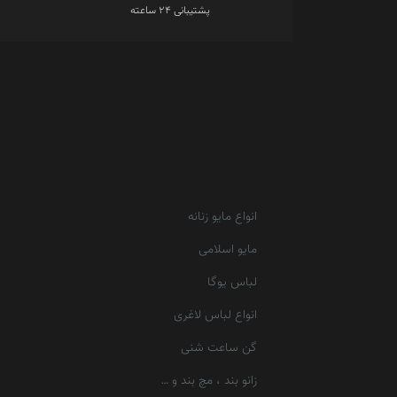
پشتیبانی 24 ساعته
انواع مایو زنانه
مایو اسلامی
لباس یوگا
انواع لباس لاغری
گن ساعت شنی
زانو بند ، مچ بند و …