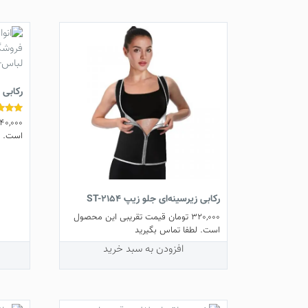
استفاده ی مرتب از
رکابی و حلقه ای لاغری
روند لاغری شما
به قیمت مناسب تهیه کنید.
رکابی پش
40,000
نمره
5.00
است. ل
از 5
رکابی زیر‌سینه‌ای جلو زیپ ST-2154
320,000
تومان
قیمت تقریبی این محصول
است. لطفا تماس بگیرید
افزودن به سبد خرید