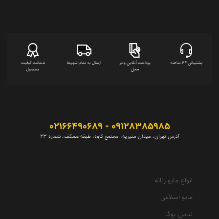
پشتیبانی 24 ساعته
پرداخت آنلاین و در
ارسال به تمام شهرها
ضمانت کیفیت
محل
محصول
09128385985 - 02166490689
آدرس تهران، میدان منیریه، مجتمع کاوه، طبقه همکف، شماره 23
انواع مایو زنانه
مایو اسلامی
لباس یوگا