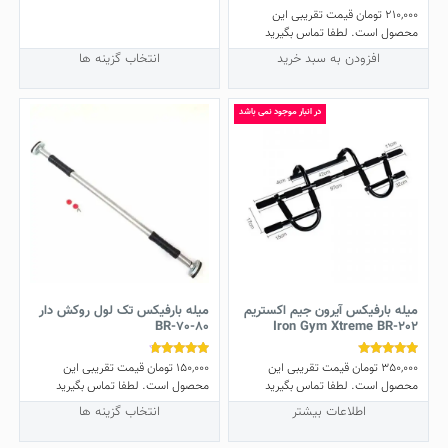
210,000
تومان
قیمت تقریبی این
مختلفی
محصول است. لطفا تماس بگیرید
می
باشد.
افزودن به سبد خرید
انتخاب گزینه ها
گزینه
ها
در انبار موجود نمی باشد
ممکن
است
در
صفحه
محصول
انتخاب
شوند
میله بارفیکس آیرون جیم اکستریم
میله بارفیکس تک لول روکش دار
BR-70-80
Iron Gym Xtreme BR-202
350,000
تومان
قیمت تقریبی این
150,000
تومان
قیمت تقریبی این
نمره
نمره
4.50
5.00
محصول است. لطفا تماس بگیرید
محصول است. لطفا تماس بگیرید
از 5
از 5
این
اطلاعات بیشتر
انتخاب گزینه ها
محصول