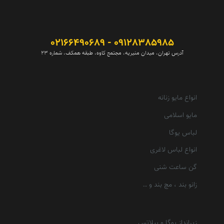
09128385985 - 02166490689
آدرس تهران، میدان منیریه، مجتمع کاوه، طبقه همکف، شماره 23
انواع مایو زنانه
مایو اسلامی
لباس یوگا
انواع لباس لاغری
گن ساعت شنی
زانو بند ، مچ بند و …
زیرانداز یوگا و پیلاتس