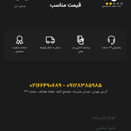
قیمت‌ مناسب
ورزشی ارزان
نماد اعتماد الکترونیکی
پشتیبانی 24 ساعته
پرداخت آنلاین و در
ارسال به تمام شهرها
ضمانت کیفیت
محل
محصول
09128385985 - 02166490689
آدرس تهران، میدان منیریه، مجتمع کاوه، طبقه همکف، شماره 23
انواع مایو زنانه
مایو اسلامی