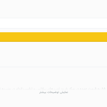
خرید توپ های پیلاتس
و تناسب اندام در منیریه ت
نمایش توضیحات بیشتر
 بدون فشار به شکم .
یلاتس
و
فیزیوبال