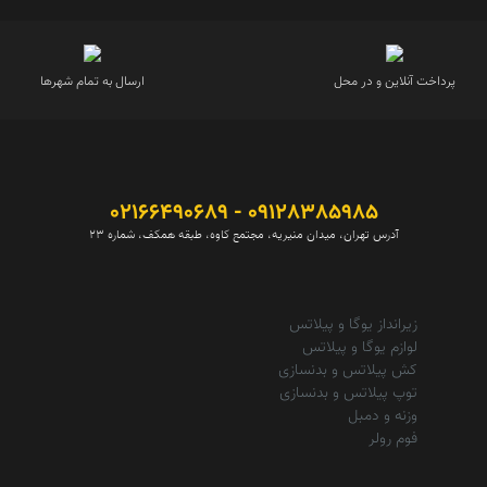
پرداخت آنلاین و در محل
ارسال به تمام شهرها
09128385985 - 02166490689
آدرس تهران، میدان منیریه، مجتمع کاوه، طبقه همکف، شماره 23
زیرانداز یوگا و پیلاتس
لوازم یوگا و پیلاتس
کش پیلاتس و بدنسازی
توپ پیلاتس و بدنسازی
وزنه و دمبل
فوم رولر