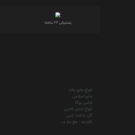
پشتیبانی 24 ساعته
انواع مایو زنانه
مایو اسلامی
لباس یوگا
انواع لباس لاغری
گن ساعت شنی
زانو بند ، مچ بند و …