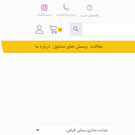
اینستاگرام
راهنمای خرید
02166490689
0
مقالات
پرسش های متداول
درباره ما
هران.