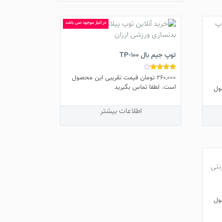
در انبار موجود نمی باشد
توپ جیم بال TP-100
260,000
تومان
قیمت تقریبی این محصول
نمره
4.00
است. لطفا تماس بگیرید
ول
از 5
اطلاعات بیشتر
ول