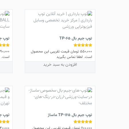
برای مشاهده توپ های تمرین وزنه ای یا
مدیسن بال
و یا
ت
مدیسن بال
،
توپ فیزیوتراپی
توپ جیم بال TP-65
توپ جیم 
550,000
تومان
قیمت تقریبی این محصول
90,000
نمره
نمره
4.75
5.00
است. لطفا تماس بگیرید
است. ل
از 5
از 5
افزودن به سبد خرید
توپ جیم بال TP-165 ماساژ
توپ جیم بال
600,000
تومان
قیمت تقریبی این محصول
40,000
نمره
نمره