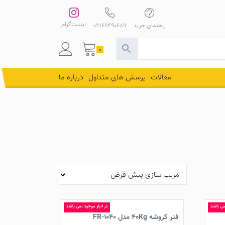
اینستاگرام
راهنمای خرید
02166490689
0
مقالات
پرسش های متداول
درباره ما
نمی باشد
در انبار موجود نمی باشد
فنر کروشه 40Kg مدل FR-1040