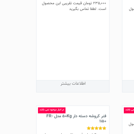
235,000
تومان
قیمت تقریبی این محصول
ول
است. لطفا تماس بگیرید
اطلاعات بیشتر
نمی باشد
در انبار موجود نمی باشد
فنر کروشه دسته دار 50Kg مدل FR-
1150
ول
نمره