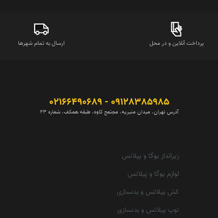
پرداخت آنلاین و در محل
ارسال به تمام شهرها
09128385985 - 02166490689
آدرس تهران، میدان منیریه، مجتمع کاوه، طبقه همکف، شماره 23
زیرانداز یوگا و پیلاتس
لوازم یوگا و پیلاتس
کش پیلاتس و بدنسازی
توپ پیلاتس و بدنسازی