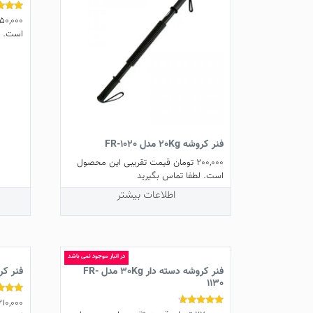
50,000
نمره
4.00
است. ل
از 5
فنر کروشه 20Kg مدل FR-1020
200,000
تومان
قیمت تقریبی این محصول
است. لطفا تماس بگیرید
اطلاعات بیشتر
در انبار موجود نمی باشد
فنر کروشه دسته دار 30Kg مدل FR-
فنر کروشه د
1130
10,000
نمره
5.00
نمره