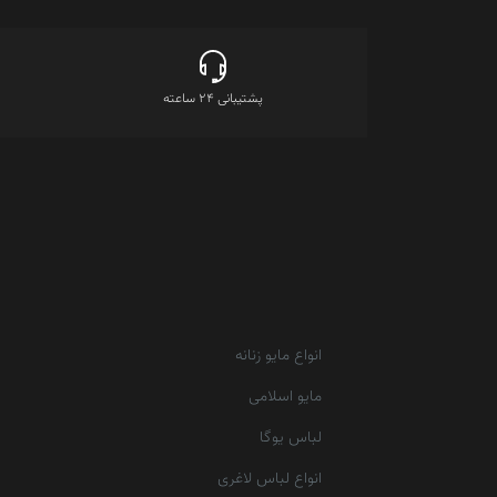
پشتیبانی 24 ساعته
انواع مایو زنانه
مایو اسلامی
لباس یوگا
انواع لباس لاغری