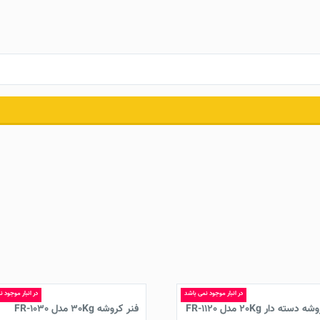
در انبار موجود نمی باشد
در انبار موجود 
سته دار 20Kg مدل FR-1120
فنر کروشه 30Kg مدل FR-1030