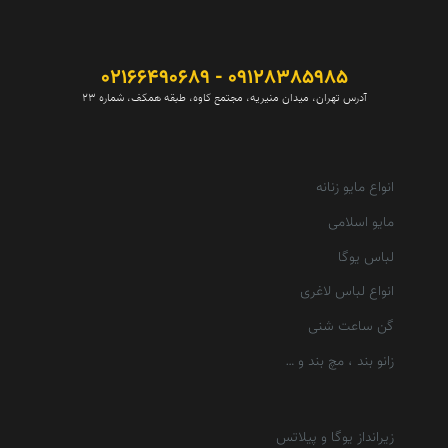
09128385985 - 02166490689
آدرس تهران، میدان منیریه، مجتمع کاوه، طبقه همکف، شماره 23
انواع مایو زنانه
مایو اسلامی
لباس یوگا
انواع لباس لاغری
گن ساعت شنی
زانو بند ، مچ بند و …
زیرانداز یوگا و پیلاتس