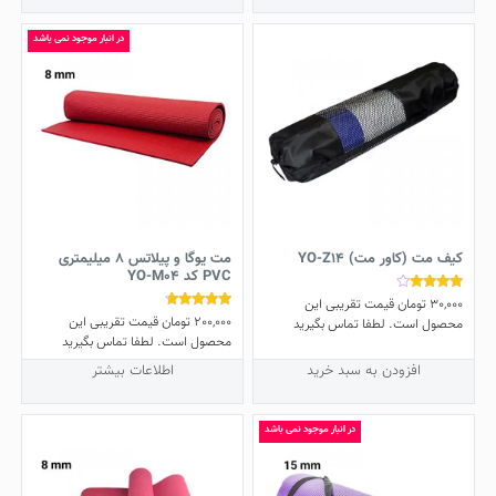
در انبار موجود نمی باشد
کیف مت (کاور مت) YO-Z14
مت یوگا و پیلاتس 8 میلیمتری
PVC کد YO-M04
30,000
تومان
قیمت تقریبی این
نمره
3.86
200,000
تومان
قیمت تقریبی این
نمره
محصول است. لطفا تماس بگیرید
از 5
4.50
محصول است. لطفا تماس بگیرید
از 5
افزودن به سبد خرید
اطلاعات بیشتر
در انبار موجود نمی باشد