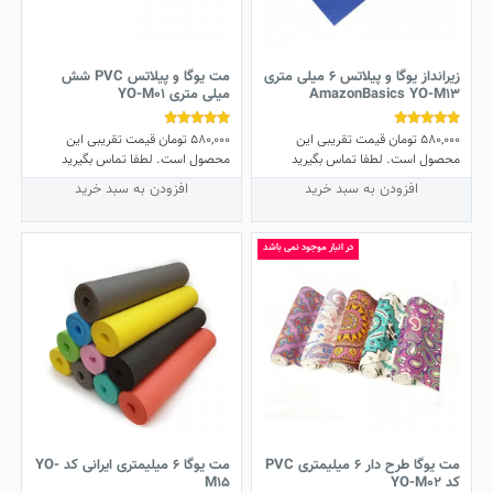
زیرانداز یوگا و پیلاتس 6 میلی متری
مت یوگا و پیلاتس PVC شش
AmazonBasics YO-M13
میلی متری YO-M01
580,000
تومان
قیمت تقریبی این
580,000
تومان
قیمت تقریبی این
نمره
نمره
4.60
4.73
محصول است. لطفا تماس بگیرید
محصول است. لطفا تماس بگیرید
از 5
از 5
افزودن به سبد خرید
افزودن به سبد خرید
در انبار موجود نمی باشد
مت یوگا طرح دار 6 میلیمتری PVC
مت یوگا 6 میلیمتری ایرانی کد YO-
کد YO-M02
M15