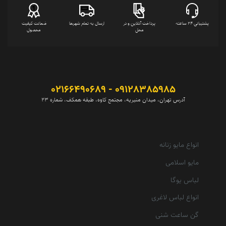
پشتیبانی 24 ساعته
پرداخت آنلاین و در
ارسال به تمام شهرها
ضمانت کیفیت
محل
محصول
09128385985 - 02166490689
آدرس تهران، میدان منیریه، مجتمع کاوه، طبقه همکف، شماره 23
انواع مایو زنانه
مایو اسلامی
لباس یوگا
انواع لباس لاغری
گن ساعت شنی