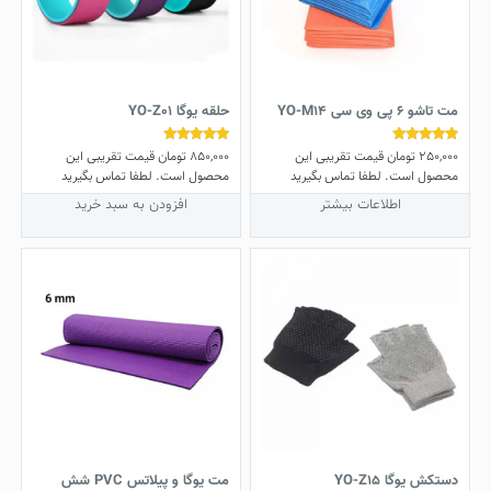
مت تاشو 6 پی وی سی YO-M14
حلقه یوگا YO-Z01
250,000
تومان
قیمت تقریبی این
850,000
تومان
قیمت تقریبی این
نمره
نمره
5.00
5.00
محصول است. لطفا تماس بگیرید
محصول است. لطفا تماس بگیرید
از 5
از 5
اطلاعات بیشتر
افزودن به سبد خرید
دستکش یوگا YO-Z15
مت یوگا و پیلاتس PVC شش