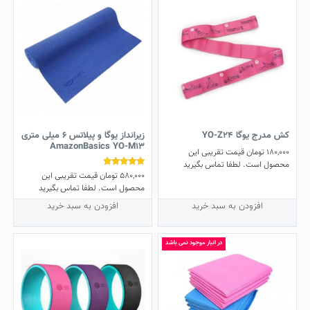
تخصصی پیلاتس
کش مدرج یوگا YO-Z24
زیرانداز یوگا و پیلاتس 6 میلی متری
AmazonBasics YO-M13
180,000
تومان
قیمت تقریبی این
محصول است. لطفا تماس بگیرید
580,000
تومان
قیمت تقریبی این
نمره
4.73
محصول است. لطفا تماس بگیرید
از 5
افزودن به سبد خرید
افزودن به سبد خرید
در انبار موجود نمی باشد