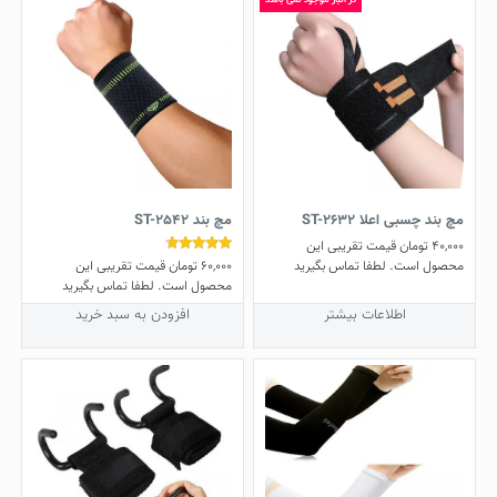
مچ بند چسبی اعلا ST-2632
مچ بند ST-2542
40,000
تومان
قیمت تقریبی این
60,000
تومان
قیمت تقریبی این
نمره
محصول است. لطفا تماس بگیرید
4.50
محصول است. لطفا تماس بگیرید
از 5
اطلاعات بیشتر
افزودن به سبد خرید