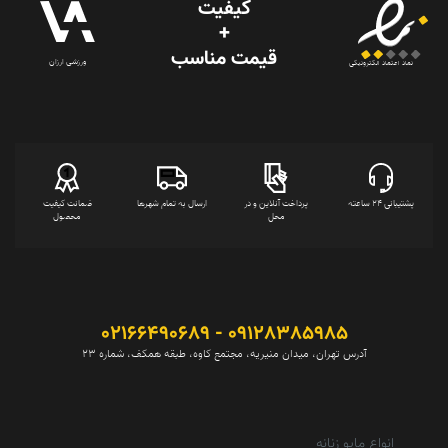
کیفیت
+
قیمت‌ مناسب
ورزشی ارزان
نماد اعتماد الکترونیکی
پشتیبانی 24 ساعته
پرداخت آنلاین و در
ارسال به تمام شهرها
ضمانت کیفیت
محل
محصول
09128385985 - 02166490689
آدرس تهران، میدان منیریه، مجتمع کاوه، طبقه همکف، شماره 23
انواع مایو زنانه