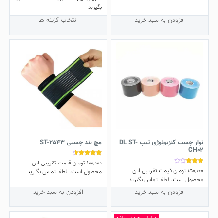
بگیرید
این
افزودن به سبد خرید
انتخاب گزینه ها
محصول
دارای
انواع
مختلفی
می
باشد.
گزینه
ها
ممکن
است
در
صفحه
نوار چسب کنزیولوژی تیپ DL ST-
مچ بند چسبی ST-2543
محصول
CH02
انتخاب
100,000
تومان
قیمت تقریبی این
نمره
شوند
4.33
150,000
تومان
قیمت تقریبی این
نمره
محصول است. لطفا تماس بگیرید
از 5
3.00
محصول است. لطفا تماس بگیرید
از 5
افزودن به سبد خرید
افزودن به سبد خرید
در انبار موجود نمی باشد