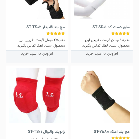
ساق دست کد ST-SD01
مچ بند قلابدار ST-TS02
100,000
تومان
قیمت تقریبی این
250,000
تومان
قیمت تقریبی این
نمره
نمره
5.00
4.78
محصول است. لطفا تماس بگیرید
محصول است. لطفا تماس بگیرید
از 5
از 5
افزودن به سبد خرید
افزودن به سبد خرید
مچ بند اعلاء ST-2588
زانوبند والیبال ST-TS01