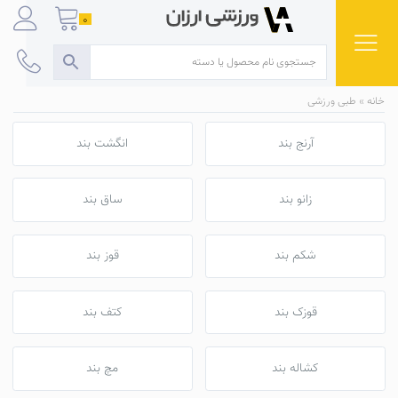
Ski
0
t
conten
خانه
»
طبی ورزشی
آرنج بند
انگشت بند
زانو بند
ساق بند
شکم‌ بند
قوز بند
قوزک بند
کتف بند
کشاله بند
مچ بند