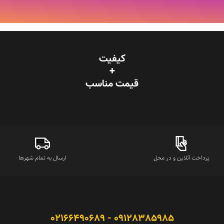
کیفیت
+
قیمت‌ مناسب
پرداخت آنلاین و در محل
ارسال به تمام شهرها
09128385985 - 02166490689