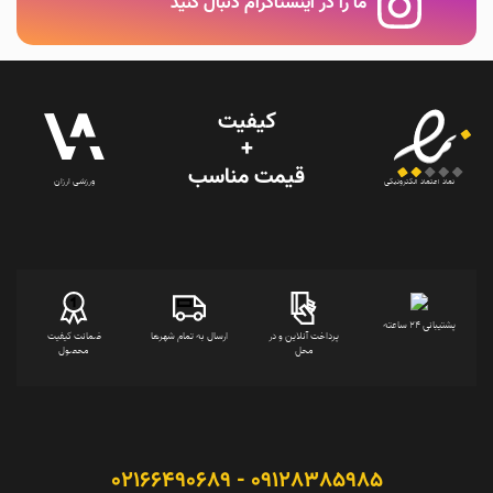
ما را در اینستاگرام دنبال کنید
کیفیت
+
قیمت‌ مناسب
ورزشی ارزان
نماد اعتماد الکترونیکی
پشتیبانی 24 ساعته
پرداخت آنلاین و در
ارسال به تمام شهرها
ضمانت کیفیت
محل
محصول
09128385985 - 02166490689