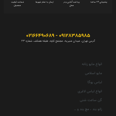
پشتیبانی 24 ساعته
پرداخت آنلاین و در
ارسال به تمام شهرها
ضمانت کیفیت
محل
محصول
09128385985 - 02166490689
آدرس تهران، میدان منیریه، مجتمع کاوه، طبقه همکف، شماره 23
انواع مایو زنانه
مایو اسلامی
لباس یوگا
انواع لباس لاغری
گن ساعت شنی
زانو بند ، مچ بند و …