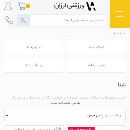
Ski
0
t
conten
خانه
»
شنا
عینک شنا
مایو زنانه
مایو مردانه
وسایل شنا
شنا
خرید محصولات
شنا
به قیمت عمده و با کیفیت بالا در فروشگاه ورزشی ارزان.
نمایش توضیحات بیشتر
کلاه شنا ، بینی گیر و گوش گیر،
عینک شنا
، انواع
مایو زنانه
و
مردانه
اسلیپ
(
مردانه
و
زنانه
) و
استرچ
(
مایو سونایی
، پادار،
مایو اسلامی
،
مایو دو تیکه
) ،
انواع کفش و فین شنا
در انبار موجود نمی باشد