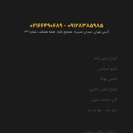
09128385985 - 02166490689
آدرس تهران، میدان منیریه، مجتمع کاوه، طبقه همکف، شماره 23
انواع مایو زنانه
مایو اسلامی
لباس یوگا
انواع لباس لاغری
گن ساعت شنی
زانو بند ، مچ بند و …
زیرانداز یوگا و پیلاتس