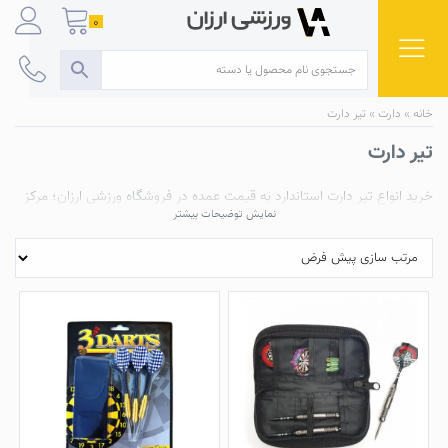
Ski
0
t
conten
خانه
»
دارت
»
تیر دارت
تیر دارت
خرید انواع
تیر دارت
استاندارد به قیمت عمده در
فروشگاه ورزشی ارزان
؛ مرکز
فروش انواع
دارت
نمایش توضیحات بیشتر
تیر دارت حرفه ای و نیمه حرفه ای ، تیر دارت سوزنی ، تیر دارت آهنربایی و
مغناطیسی