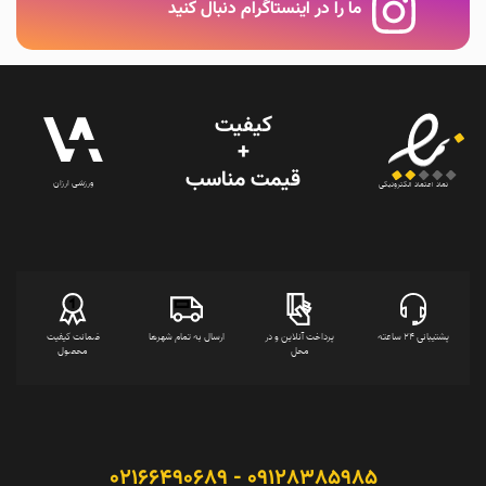
ما را در اینستاگرام دنبال کنید
کیفیت
+
قیمت‌ مناسب
ورزشی ارزان
نماد اعتماد الکترونیکی
پشتیبانی 24 ساعته
پرداخت آنلاین و در
ارسال به تمام شهرها
ضمانت کیفیت
محل
محصول
09128385985 - 02166490689