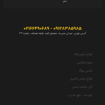
محل
09128385985 - 02166490689
آدرس تهران، میدان منیریه، مجتمع کاوه، طبقه همکف، شماره 23
انواع مایو زنانه
مایو اسلامی
لباس یوگا
انواع لباس لاغری
گن ساعت شنی
زانو بند ، مچ بند و …